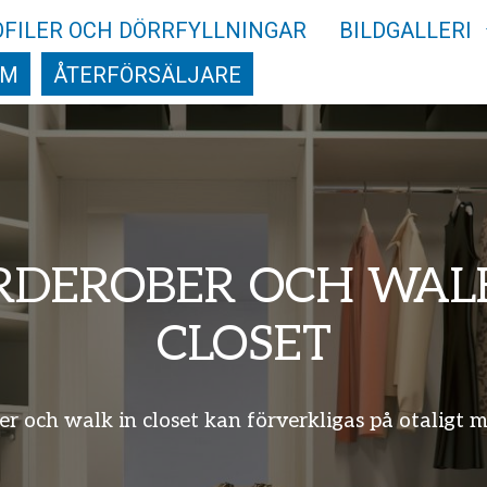
OFILER OCH DÖRRFYLLNINGAR
BILDGALLERI
AM
ÅTERFÖRSÄLJARE
RDEROBER OCH WALK
CLOSET
r och walk in closet kan förverkligas på otaligt 