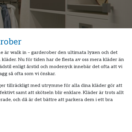
erober
är walk in – garderober den ultimata lyxen och det
a kläder. Nu för tiden har de flesta av oss mera kläder än
dstil enligt årstid och modenyck innebär det ofta att vi
agg så ofta som vi önskar.
er tillräckligt med utrymme för alla dina kläder gör att
ktivt samt att skötseln blir enklare. Kläder är trots allt
erade, och då är det bättre att parkera dem i ett bra