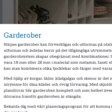
Garderober
Stirpes garderober kan förverkligas och utformas på otal
utformas och indelas beror på det tillgängliga utrymmets
garderobsystem skapar obegränsat med kombinationer. 
vara 18 mm eller 28 mm i material som melamin, fanér 
kan man kombinera olika tjocklekar och färger med vara
Med hjälp av korgar, lådor, klädgalgar och skenor är det m
utrymme för dina kläder och övrig förvaring. Med skjutdör
plandörrar blir garderoben komplett och som helhet även
dörrarna framför garderoben är stängda.
Bekanta dig med vårt planeringsprogram för att komma 