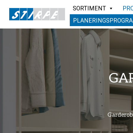
SORTIMENT
PR
PLANERINGSPROGR
GA
Garderobe