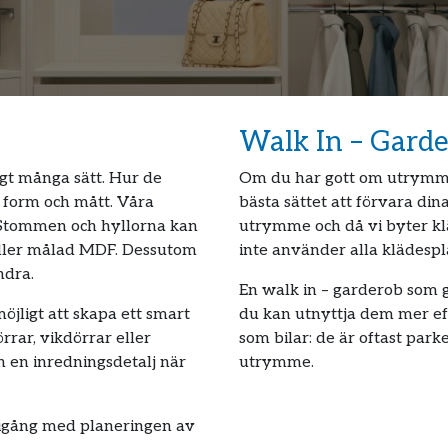
Walk In – Gard
igt många sätt. Hur de
Om du har gott om utrymme 
 form och mått. Våra
bästa sättet att förvara din
Stommen och hyllorna kan
utrymme och då vi byter klä
eller målad MDF. Dessutom
inte använder alla klädespl
ndra.
En walk in – garderob som g
öjligt att skapa ett smart
du kan utnyttja dem mer effe
rar, vikdörrar eller
som bilar: de är oftast park
 en inredningsdetalj när
utrymme.
igång med planeringen av