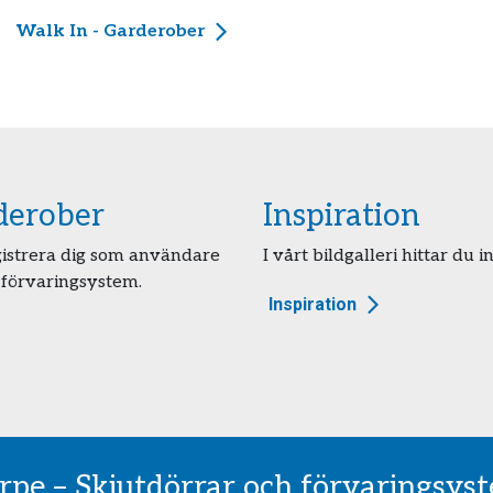
Walk In - Garderober
rderober
Inspiration
egistrera dig som användare
I vårt bildgalleri hittar du i
 förvaringsystem.
Inspiration
irpe – Skjutdörrar och förvaringsys