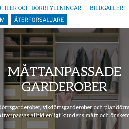
OFILER OCH DÖRRFYLLNINGAR
BILDGALLERI
AM
ÅTERFÖRSÄLJARE
TTANPASSADE
GARDEROBER
rober, vikdörrsgarderober och plandörrsgarderobe
 alltid enligt kundens mått och önskemål.