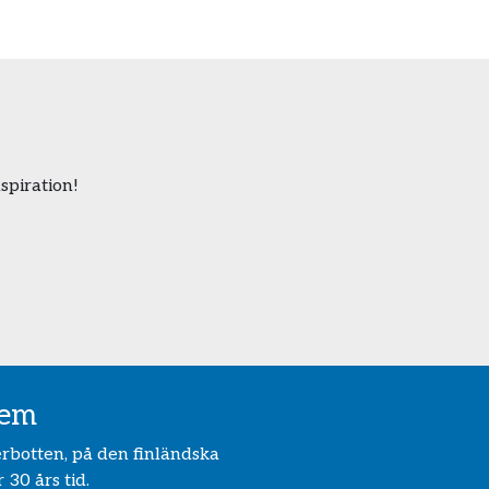
nspiration!
tem
erbotten, på den finländska
 30 års tid.