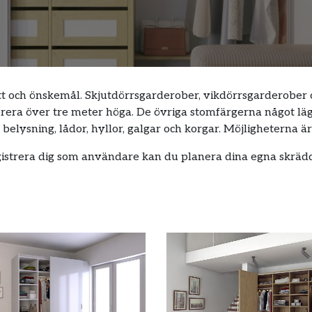
t och önskemål. Skjutdörrsgarderober, vikdörrsgarderober 
rera över tre meter höga. De övriga stomfärgerna något läg
elysning, lådor, hyllor, galgar och korgar. Möjligheterna ä
egistrera dig som användare kan du planera dina egna skrä