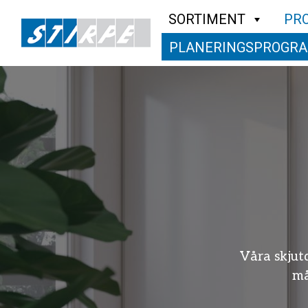
SORTIMENT
PR
PLANERINGSPROGR
MÅ
Våra skjutdörrsgarde
måttanpassas