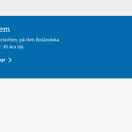
tem
erbotten, på den finländska
 30 års tid.
hyr