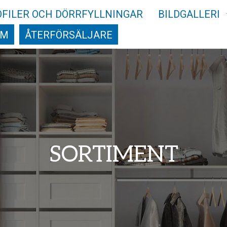
OFILER OCH DÖRRFYLLNINGAR
BILDGALLERI
AM
ÅTERFÖRSÄLJARE
SORTIMENT