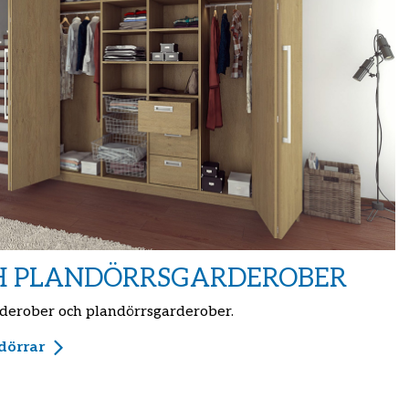
CH PLANDÖRRSGARDEROBER
derober och plandörrsgarderober.
dörrar