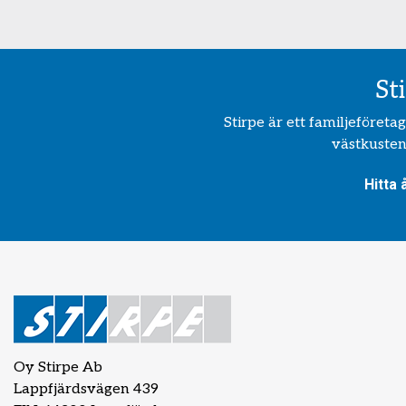
St
Stirpe är ett familjeföret
västkusten.
Hitta 
Oy Stirpe Ab
Lappfjärdsvägen 439