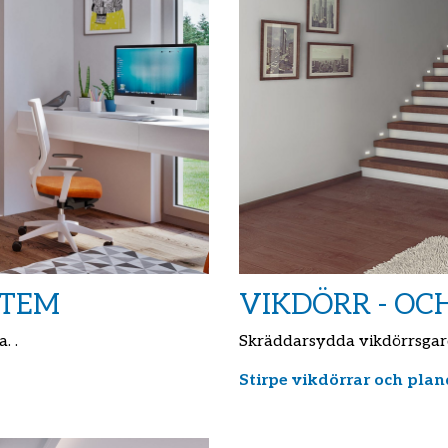
STEM
VIKDÖRR - O
. .
Skräddarsydda vikdörrsgar
Stirpe vikdörrar och plan