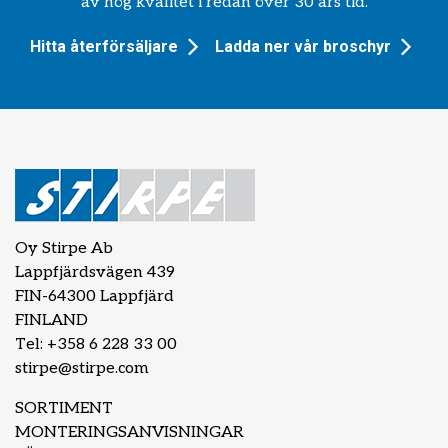
av hög kvalitet i redan över 30 års tid.
Hitta återförsäljare
Ladda ner vår broschyr
Oy Stirpe Ab
Lappfjärdsvägen 439
FIN-64300 Lappfjärd
FINLAND
Tel: +358 6 228 33 00
stirpe@stirpe.com
SORTIMENT
MONTERINGSANVISNINGAR