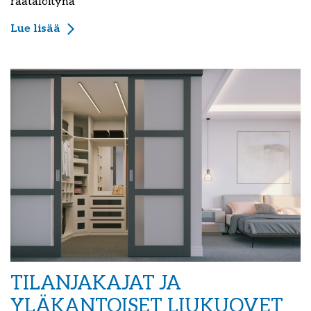
räätälöitynä
Lue lisää
TILANJAKAJAT JA
YLÄKANTOISET LIUKUOVET