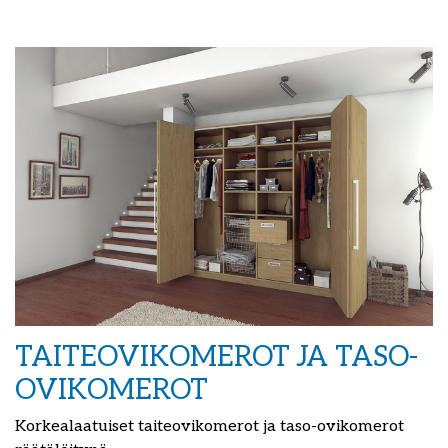
TAITEOVIKOMEROT JA TASO-
OVIKOMEROT
Korkealaatuiset taiteovikomerot ja taso-ovikomerot