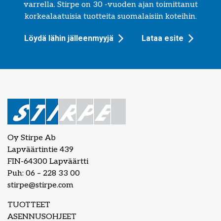
varrella. Stirpe on 30 -vuoden ajan toimittanut
korkealaatuisia tuotteita suomalaisiin koteihin.
Löydä lähin jälleenmyyjä
Lataa esite
Oy Stirpe Ab
Lapväärtintie 439
FIN-64300 Lapväärtti
Puh: 06 – 228 33 00
stirpe@stirpe.com
TUOTTEET
ASENNUSOHJEET