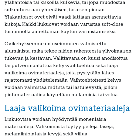
yläkantoisia tai kiskoilla kulkevia, tai jopa muodostaa
sulkeutuessaan yhtenäisen, tasaisen pinnan.
Yläkantoiset ovet eivät vaadi lattiaan asennettavia
kiskoja. Kaikki liukuovet voidaan varustaa soft-close
toiminnolla äänettömän käytön varmistamiseksi.
Ovikehyksemme on useimmiten valmistettu
alumiinista, mikä tekee niiden rakenteesta ylivoimaisen
tukevan ja kestävän. Valittavana on kuusi anodisoitua
tai pulverimaalattua kehysvaihtoehtoa sekä laaja
valikoima ovimateriaaleja, joita pystytään lähes
rajattomasti yhdistelemään. Vaihtoehtoisesti kehys
voidaan valmistaa mdf:stä tai lastulevystä, jolloin
pintamateriaalina käytetään melamiinia tai viilua.
Laaja valikoima ovimateriaaleja
Liukuovissa voidaan hyödyntää monenlaisia
materiaaleja. Valikoimasta löytyy peilejä, laseja,
melamiinipintaisia levyjä sekä viilua,