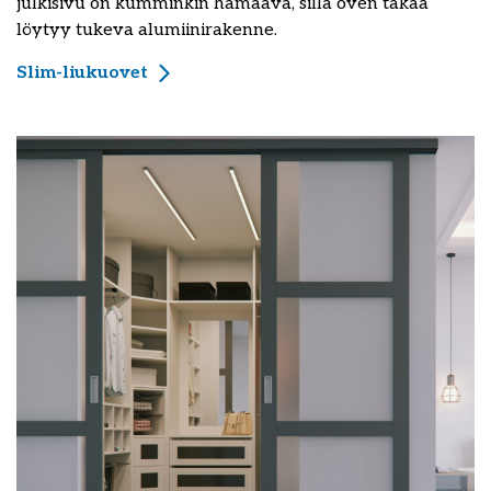
julkisivu on kumminkin hämäävä, sillä oven takaa
löytyy tukeva alumiinirakenne.
Slim-liukuovet