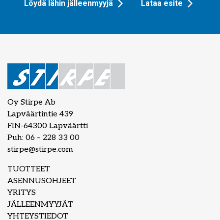
Löydä lähin jälleenmyyjä
Lataa esite
Oy Stirpe Ab
Lapväärtintie 439
FIN-64300 Lapväärtti
Puh: 06 – 228 33 00
stirpe@stirpe.com
TUOTTEET
ASENNUSOHJEET
YRITYS
JÄLLEENMYYJÄT
YHTEYSTIEDOT