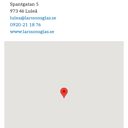
Spantgatan 5
973 46
Luleå
lulea@larssonsglas.se
0920-21 18 76
www.larssonsglas.se