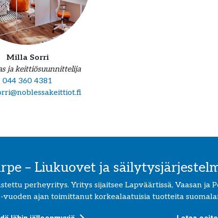
Milla Sorri
s ja keittiösuunnittelija
044 360 4381
orri@noblessakeittiot.fi
irpe – Liukuovet ja säilytysjärjestel
ettu perheyritys. Yritys sijaitsee Lapväärtissä, Vaasan ja Por
 -vuoden ajan toimittanut korkealaatuisia tuotteita suomalais