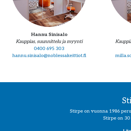
Hannu Sinisalo
Kauppias, suunnittelu ja myynti
Kauppia
0400 695 303
hannu.sinisalo@noblessakeittiot.fi
milla.s
St
Stirpe on vuonna 1986 perust
Stirpe on 30