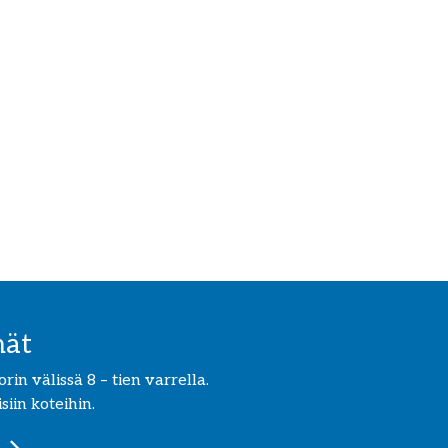
mät
in välissä 8 – tien varrella.
iin koteihin.