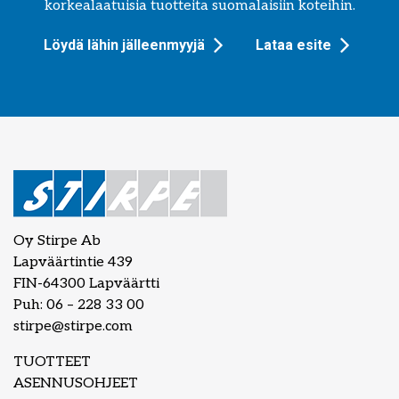
korkealaatuisia tuotteita suomalaisiin koteihin.
Löydä lähin jälleenmyyjä
Lataa esite
Oy Stirpe Ab
Lapväärtintie 439
FIN-64300 Lapväärtti
Puh: 06 – 228 33 00
stirpe@stirpe.com
TUOTTEET
ASENNUSOHJEET