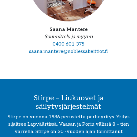
Saana Mantere
Suunnittelu ja myynti
0400 601 375
saana.mantere@noblessakeittiot.fi
Stirpe – Liukuovet ja
säilytysjärjestelmät
Stirpe on vuonna 1986 perustettu perheyritys. Yritys
sijaitsee Lapväärtissä, Vaasan ja Porin välissä 8 – tien
varrella. Stirpe on 30 -vuoden ajan toimittanut