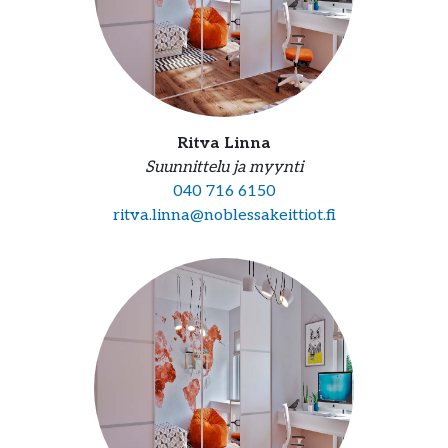
Ritva Linna
Suunnittelu ja myynti
040 716 6150
ritva.linna@noblessakeittiot.fi