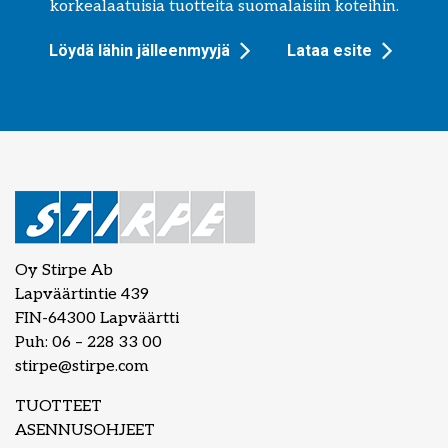
korkealaatuisia tuotteita suomalaisiin koteihin.
Löydä lähin jälleenmyyjä
Lataa esite
Oy Stirpe Ab
Lapväärtintie 439
FIN-64300 Lapväärtti
Puh: 06 – 228 33 00
stirpe@stirpe.com
TUOTTEET
ASENNUSOHJEET