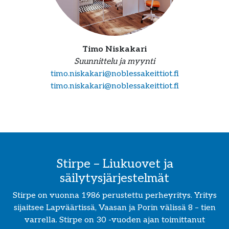
Timo Niskakari
Suunnittelu ja myynti
timo.niskakari@noblessakeittiot.fi
timo.niskakari@noblessakeittiot.fi
Stirpe – Liukuovet ja
säilytysjärjestelmät
Stirpe on vuonna 1986 perustettu perheyritys. Yritys
sijaitsee Lapväärtissä, Vaasan ja Porin välissä 8 – tien
varrella. Stirpe on 30 -vuoden ajan toimittanut