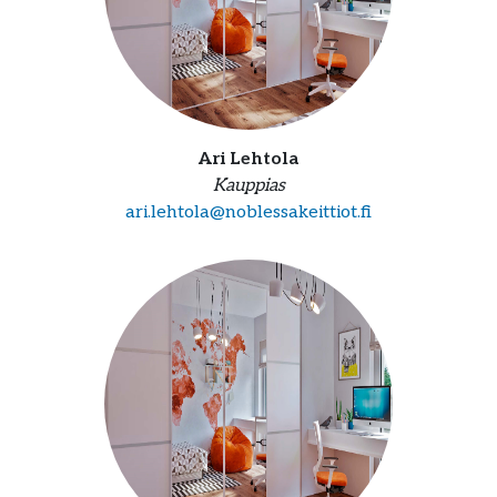
Ari Lehtola
Kauppias
ari.lehtola@noblessakeittiot.fi