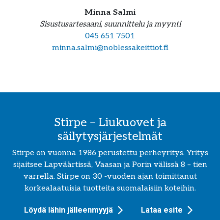
Minna Salmi
Sisustusartesaani, suunnittelu ja myynti
045 651 7501
minna.salmi@noblessakeittiot.fi
Stirpe – Liukuovet ja
säilytysjärjestelmät
Stirpe on vuonna 1986 perustettu perheyritys. Yritys
sijaitsee Lapväärtissä, Vaasan ja Porin välissä 8 – tien
varrella. Stirpe on 30 -vuoden ajan toimittanut
korkealaatuisia tuotteita suomalaisiin koteihin.
Löydä lähin jälleenmyyjä
Lataa esite