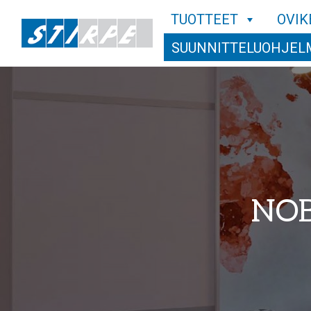
TUOTTEET
OVIK
SUUNNITTELUOHJEL
NOB