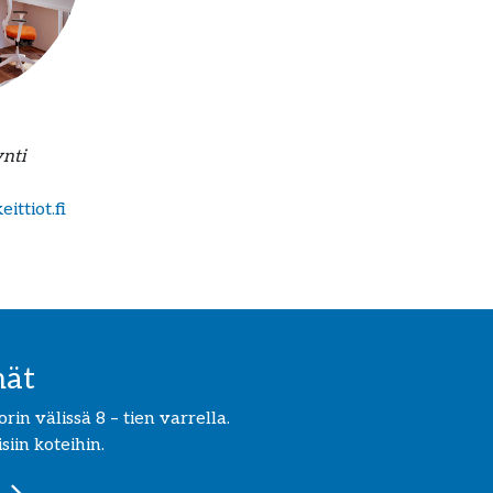
ynti
ttiot.fi
mät
in välissä 8 – tien varrella.
iin koteihin.