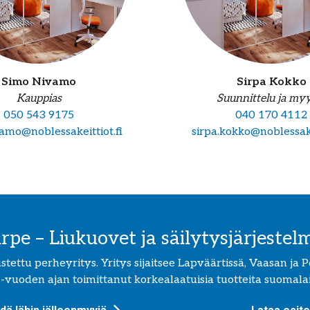
Simo Nivamo
Sirpa Kokko
Kauppias
Suunnittelu ja my
050 543 9175
040 170 4112
amo@noblessakeittiot.fi
sirpa.kokko@noblessakei
irpe – Liukuovet ja säilytysjärjestel
ettu perheyritys. Yritys sijaitsee Lapväärtissä, Vaasan ja Por
 -vuoden ajan toimittanut korkealaatuisia tuotteita suomalais