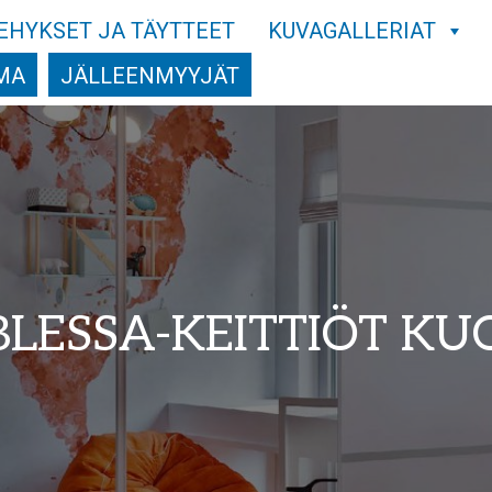
EHYKSET JA TÄYTTEET
KUVAGALLERIAT
MA
JÄLLEENMYYJÄT
LESSA-KEITTIÖT KU