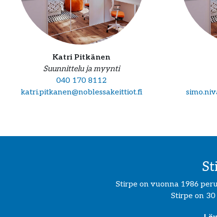
Katri Pitkänen
Suunnittelu ja myynti
040 170 8112
katri.pitkanen@noblessakeittiot.fi
simo.niv
St
Stirpe on vuonna 1986 perust
Stirpe on 30