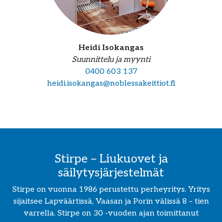
Heidi Isokangas
Suunnittelu ja myynti
0400 603 137
heidi.isokangas@noblessakeittiot.fi
Stirpe – Liukuovet ja
säilytysjärjestelmät
Stirpe on vuonna 1986 perustettu perheyritys. Yritys
sijaitsee Lapväärtissä, Vaasan ja Porin välissä 8 – tien
varrella. Stirpe on 30 -vuoden ajan toimittanut