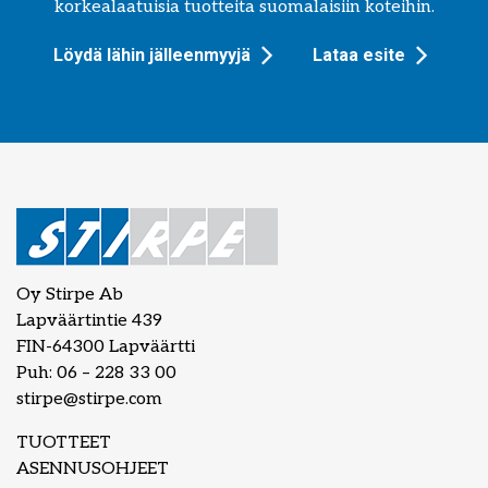
korkealaatuisia tuotteita suomalaisiin koteihin.
Löydä lähin jälleenmyyjä
Lataa esite
Oy Stirpe Ab
Lapväärtintie 439
FIN-64300 Lapväärtti
Puh: 06 – 228 33 00
stirpe@stirpe.com
TUOTTEET
ASENNUSOHJEET