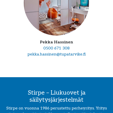
Pekka Hassinen
0500 671 308
pekka.hassinen@tupatarvike.fi
Stirpe – Liukuovet ja
säilytysjärjestelmät
Stirpe on vuonna 1986 perustettu perheyritys. Yritys