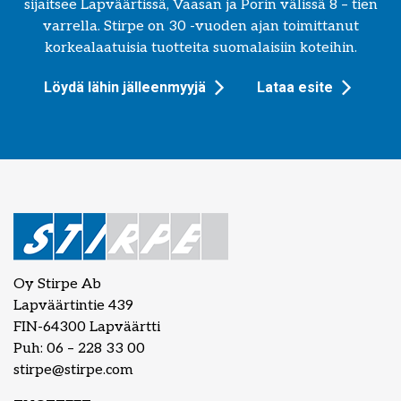
sijaitsee Lapväärtissä, Vaasan ja Porin välissä 8 – tien
varrella. Stirpe on 30 -vuoden ajan toimittanut
korkealaatuisia tuotteita suomalaisiin koteihin.
Löydä lähin jälleenmyyjä
Lataa esite
Oy Stirpe Ab
Lapväärtintie 439
FIN-64300 Lapväärtti
Puh: 06 – 228 33 00
stirpe@stirpe.com