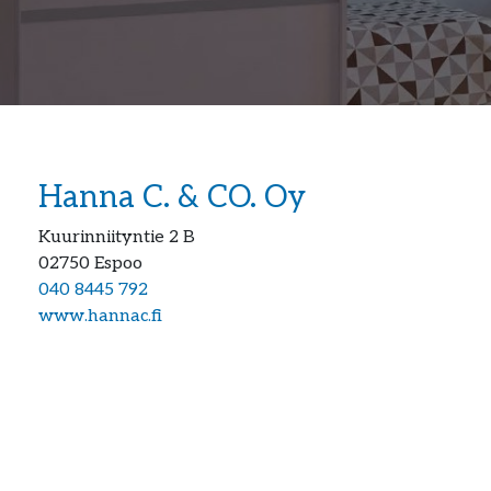
Hanna C. & CO. Oy
Kuurinniityntie 2 B
02750
Espoo
040 8445 792
www.hannac.fi