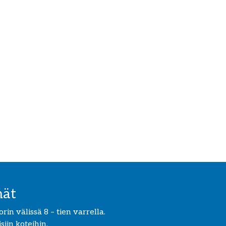
mät
in välissä 8 – tien varrella.
iin koteihin.