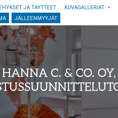
EHYKSET JA TÄYTTEET
KUVAGALLERIAT
MA
JÄLLEENMYYJÄT
HANNA C. & CO. OY,
STUSSUUNNITTELUT