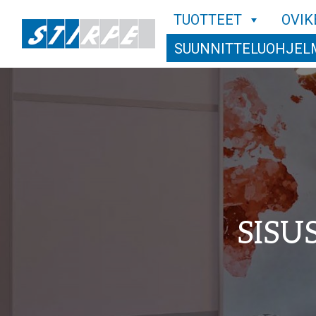
TUOTTEET
OVIK
SUUNNITTELUOHJEL
SISU