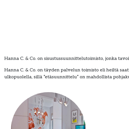
Hanna C. & Co. on sisustussuunnittelutoimisto, jonka tav
Hanna C. & Co. on täyden palvelun toimisto eli heiltä s
ulkopuolella, sillä ”etäsuunnittelu” on mahdollista pohja