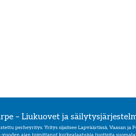
irpe – Liukuovet ja säilytysjärjestel
ettu perheyritys. Yritys sijaitsee Lapväärtissä, Vaasan ja Por
 -vuoden ajan toimittanut korkealaatuisia tuotteita suomalais