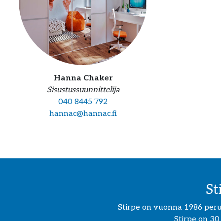
Hanna Chaker
Sisustussuunnittelija
040 8445 792
hannac@hannac.fi
St
Stirpe on vuonna 1986 perust
Stirpe on 30