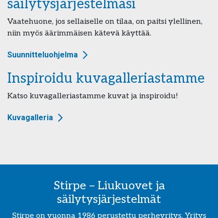
säilytysjärjestelmäsi
Vaatehuone, jos sellaiselle on tilaa, on paitsi ylellinen,
niin myös äärimmäisen kätevä käyttää.
Suunnitteluohjelma
Inspiroidu kuvagalleriastamme
Katso kuvagalleriastamme kuvat ja inspiroidu!
Kuvagalleria
Stirpe – Liukuovet ja
säilytysjärjestelmät
Stirpe on vuonna 1986 perustettu perheyritys. Yritys