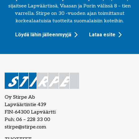
sijaitsee Lapväärtissä, Vaasan ja Porin välissä 8 – tien
varrella. Stirpe on 30 -vuoden ajan toimittanut
korkealaatuisia tuotteita suomalaisiin koteihin.
Löydä lähin jälleenmyyjä
Lataa esite
Oy Stirpe Ab
Lapväärtintie 439
FIN-64300 Lapväärtti
Puh: 06 – 228 33 00
stirpe@stirpe.com