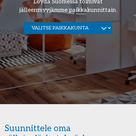
Löydä Suomessa toimivat
jälleenmyyjämme paikkakunnittain.
Suunnittele oma