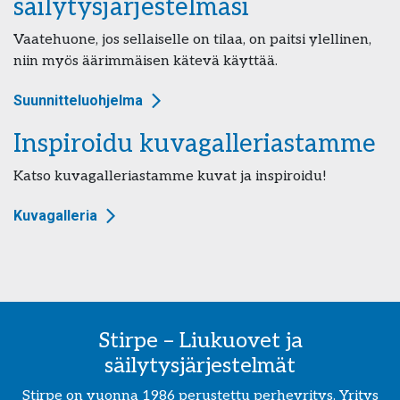
säilytysjärjestelmäsi
Vaatehuone, jos sellaiselle on tilaa, on paitsi ylellinen,
niin myös äärimmäisen kätevä käyttää.
Suunnitteluohjelma
Inspiroidu kuvagalleriastamme
Katso kuvagalleriastamme kuvat ja inspiroidu!
Kuvagalleria
Stirpe – Liukuovet ja
säilytysjärjestelmät
Stirpe on vuonna 1986 perustettu perheyritys. Yritys