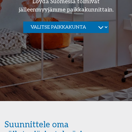
Löydä Suomessa toimivat
jälleenmyyjämme paikkakunnittain.
Suunnittele oma