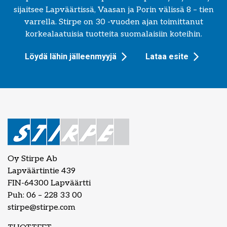
sijaitsee Lapväärtissä, Vaasan ja Porin välissä 8 – tien
varrella. Stirpe on 30 -vuoden ajan toimittanut
korkealaatuisia tuotteita suomalaisiin koteihin.
Löydä lähin jälleenmyyjä
Lataa esite
Oy Stirpe Ab
Lapväärtintie 439
FIN-64300 Lapväärtti
Puh: 06 – 228 33 00
stirpe@stirpe.com