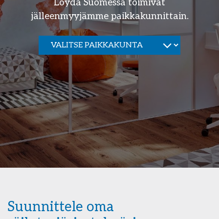
Löydä Suomessa toimivat
jälleenmyyjämme paikkakunnittain.
Suunnittele oma