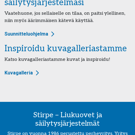
säilytysjärjestelmäsi
Vaatehuone, jos sellaiselle on tilaa, on paitsi ylellinen,
niin myös äärimmäisen kätevä käyttää.
Suunnitteluohjelma
Inspiroidu kuvagalleriastamme
Katso kuvagalleriastamme kuvat ja inspiroidu!
Kuvagalleria
Stirpe – Liukuovet ja
säilytysjärjestelmät
Stirpe on vuonna 1986 perustettu perheyritys. Yritys