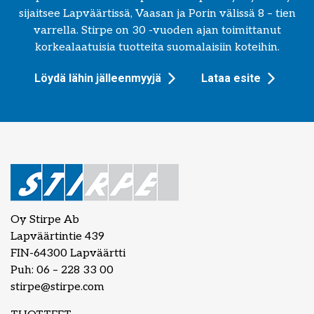
sijaitsee Lapväärtissä, Vaasan ja Porin välissä 8 – tien
varrella. Stirpe on 30 -vuoden ajan toimittanut
korkealaatuisia tuotteita suomalaisiin koteihin.
Löydä lähin jälleenmyyjä
Lataa esite
Oy Stirpe Ab
Lapväärtintie 439
FIN-64300 Lapväärtti
Puh: 06 – 228 33 00
stirpe@stirpe.com