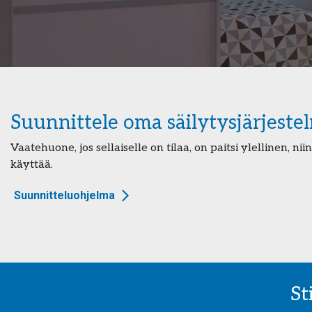
Suunnittele oma säilytysjärjeste
Vaatehuone, jos sellaiselle on tilaa, on paitsi ylellinen, 
käyttää.
Suunnitteluohjelma
St