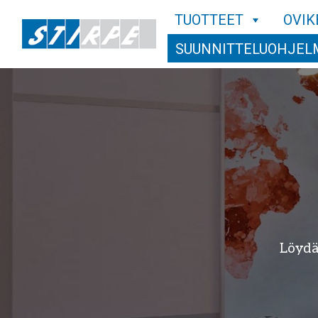
TUOTTEET
OVIK
SUUNNITTELUOHJEL
Löydä