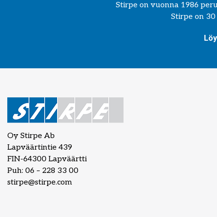
Stirpe on vuonna 1986 perust
Stirpe on 30
Löy
Oy Stirpe Ab
Lapväärtintie 439
FIN-64300 Lapväärtti
Puh: 06 – 228 33 00
stirpe@stirpe.com