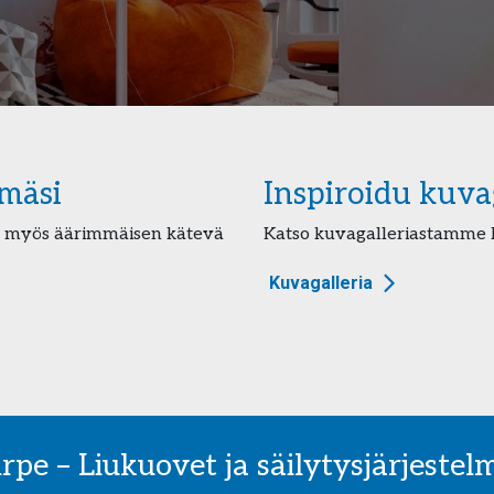
lmäsi
Inspiroidu kuv
niin myös äärimmäisen kätevä
Katso kuvagalleriastamme k
Kuvagalleria
irpe – Liukuovet ja säilytysjärjestel