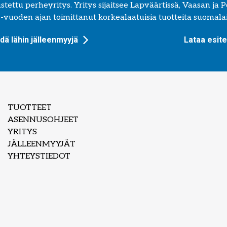
ettu perheyritys. Yritys sijaitsee Lapväärtissä, Vaasan ja Por
 -vuoden ajan toimittanut korkealaatuisia tuotteita suomalais
dä lähin jälleenmyyjä
Lataa esite
TUOTTEET
ASENNUSOHJEET
YRITYS
JÄLLEENMYYJÄT
YHTEYSTIEDOT