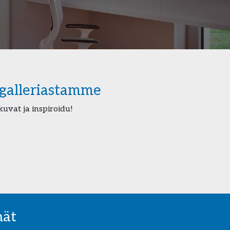
agalleriastamme
uvat ja inspiroidu!
mät