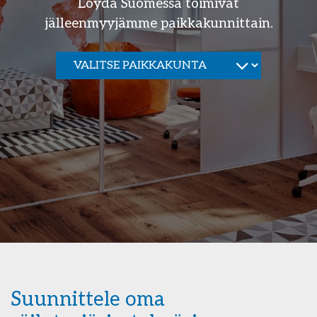
Löydä Suomessa toimivat
jälleenmyyjämme paikkakunnittain.
Suunnittele oma