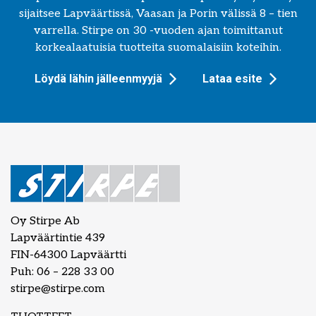
sijaitsee Lapväärtissä, Vaasan ja Porin välissä 8 – tien
varrella. Stirpe on 30 -vuoden ajan toimittanut
korkealaatuisia tuotteita suomalaisiin koteihin.
Löydä lähin jälleenmyyjä
Lataa esite
Oy Stirpe Ab
Lapväärtintie 439
FIN-64300 Lapväärtti
Puh: 06 – 228 33 00
stirpe@stirpe.com