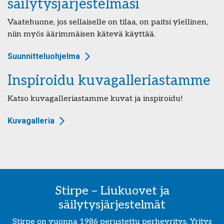
säilytysjärjestelmäsi
Vaatehuone, jos sellaiselle on tilaa, on paitsi ylellinen,
niin myös äärimmäisen kätevä käyttää.
Suunnitteluohjelma
Inspiroidu kuvagalleriastamme
Katso kuvagalleriastamme kuvat ja inspiroidu!
Kuvagalleria
Stirpe – Liukuovet ja
säilytysjärjestelmät
Stirpe on vuonna 1986 perustettu perheyritys. Yritys